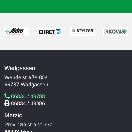
Previous
Ne
Wadgassen
Wendelstraße 80a
66787 Wadgassen
06834 / 49788
06834 / 49886
Merzig
Provinzialstraße 77a
66663 Merzig